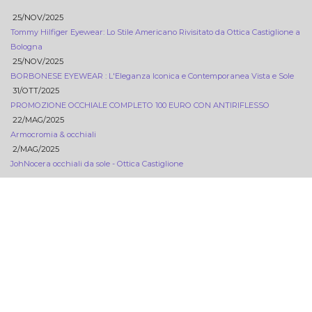
25/NOV/2025
Tommy Hilfiger Eyewear: Lo Stile Americano Rivisitato da Ottica Castiglione a
Bologna
25/NOV/2025
BORBONESE EYEWEAR : L'Eleganza Iconica e Contemporanea Vista e Sole
31/OTT/2025
PROMOZIONE OCCHIALE COMPLETO 100 EURO CON ANTIRIFLESSO
22/MAG/2025
Armocromia & occhiali
2/MAG/2025
JohNocera occhiali da sole - Ottica Castiglione