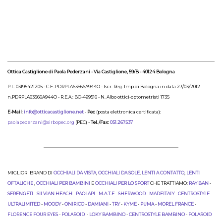
Ottica Castiglione di Paola Pederzani - Via Castiglione, 59/B - 40124 Bologna
P.I.: 03195421205 - C.F.:PDRPLA63S66A944O - Iscr. Reg. Imp.di Bologna in data 23/03/2012
n.PDRPLA63S66A944O - R.E.A.: BO-499516 - N. Albo ottici-optometristi 1735
E-Mail
:
info@otticacastiglione.net
-
Pec
(posta elettronica certificata):
paolapederzani@sirbopec.org
(PEC) -
Tel./Fax:
051.267537
MIGLIORI BRAND DI
OCCHIALI DA VISTA
,
OCCHIALI DA SOLE
,
LENTI A CONTATTO
,
LENTI
OFTALICHE
,
OCCHIALI PER BAMBINI
E
OCCHIALI PER LO SPORT
CHE TRATTIAMO:
RAY BAN
-
SERENGETI
-
SILVIAN HEACH
-
PAOLAPI
-
M.A.T.E
-
SHERWOOD
-
MADEITALY
-
CENTROSTYLE
-
ULTRALIMITED
-
MOODY
-
ONIRICO
-
DAMIANI
-
TRY
-
KYME
-
PUMA
-
MOREL FRANCE
-
FLORENCE FOUR EYES
-
POLAROID
-
LOKY BAMBINO
-
CENTROSTYLE BAMBINO
-
POLAROID