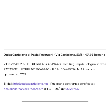
Ottica Castiglione di Paola Pederzani - Via Castiglione, 59/B - 40124 Bologna
P.I.: 03195421205 - C.F.:PDRPLA63S66A944O - Iscr. Reg. Imp.di Bologna in data
23/03/2012 n.PDRPLA63S66A944O - R.E.A.: BO-499516 - N. Albo ottici-
optometristi 1735
E-Mail
:
info@otticacastiglione.net
-
Pec
(posta elettronica certificata):
paolapederzani@sirbopec.org
(PEC) -
Tel./Fax:
051.267537