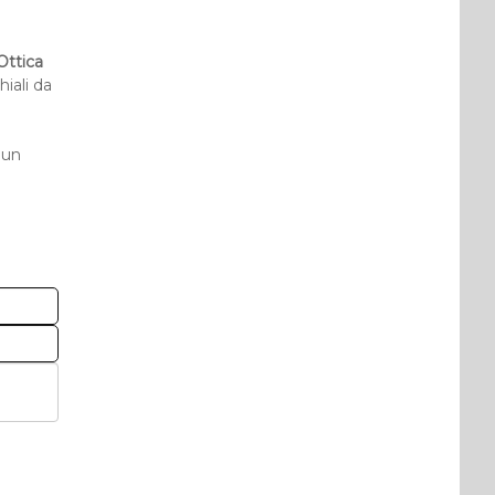
Ottica
hiali da
 un