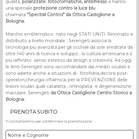
qualità,
polarizzate
,
fotocromatiche,
antiriflesso
e hanno
una speciale
protezione contro la luce blu
chiamata
"Spectral Control" da Ottica Castiglione a
Bologna.
Marchio emblematico nato negli STATI UNITI. Rinomato e
distribuito a livello mondiale , Serengeti associa la
tecnologia più avanzata per gli occhiali da sole ereditate da
oltre 140 anni di ricerca e sviluppo , la cultura americana e il
più raffinato senso estetico,da design a creatività. Ad oggi
le lenti Serengeti sono raccomandate dai medici oculisti e
sono adatte anche a situazioni di : fotofobia,decorsi post-
operatori,chirurgia oftalmica, per la PREVENZIONE delle
lesioni oculari quali cataratta , retinopatia e degenerazione
maculare. Serengeti
da Ottica Castiglione Centro Storico a
Bologna.
PRENOTA SUBITO
Ti contatteremo per confermare la prenotazione