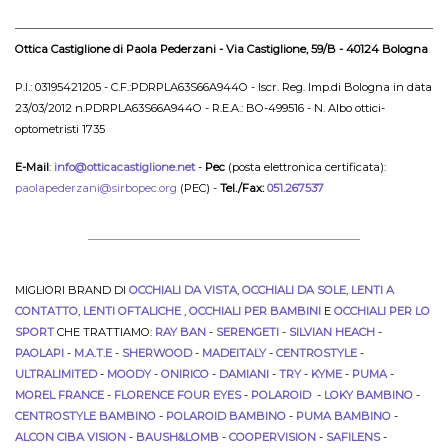
Ottica Castiglione di Paola Pederzani - Via Castiglione, 59/B - 40124 Bologna
P.I.: 03195421205 - C.F.:PDRPLA63S66A944O - Iscr. Reg. Imp.di Bologna in data
23/03/2012 n.PDRPLA63S66A944O - R.E.A.: BO-499516 - N. Albo ottici-
optometristi 1735
E-Mail
:
info@otticacastiglione.net
-
Pec
(posta elettronica certificata):
paolapederzani@sirbopec.org
(PEC) -
Tel./Fax:
051.267537
MIGLIORI BRAND DI
OCCHIALI DA VISTA
,
OCCHIALI DA SOLE
,
LENTI A
CONTATTO
,
LENTI OFTALICHE
,
OCCHIALI PER BAMBINI
E
OCCHIALI PER LO
SPORT
CHE TRATTIAMO:
RAY BAN
-
SERENGETI
-
SILVIAN HEACH
-
PAOLAPI
-
M.A.T.E
-
SHERWOOD
-
MADEITALY
-
CENTROSTYLE
-
ULTRALIMITED
-
MOODY
-
ONIRICO
-
DAMIANI
-
TRY
-
KYME
-
PUMA
-
MOREL FRANCE
-
FLORENCE FOUR EYES
-
POLAROID
-
LOKY BAMBINO
-
CENTROSTYLE BAMBINO
-
POLAROID BAMBINO
-
PUMA BAMBINO
-
ALCON CIBA VISION
-
BAUSH&LOMB
-
COOPERVISION
-
SAFILENS
-