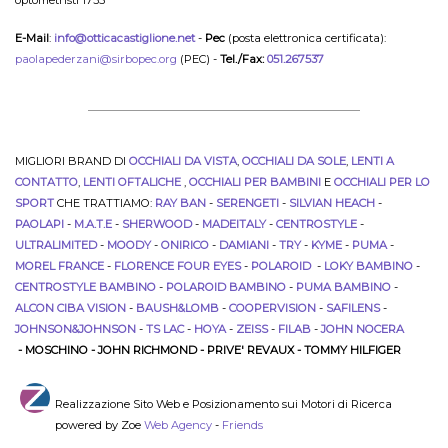
optometristi 1735
E-Mail
:
info@otticacastiglione.net
-
Pec
(posta elettronica certificata):
paolapederzani@sirbopec.org
(PEC) -
Tel./Fax:
051.267537
MIGLIORI BRAND DI
OCCHIALI DA VISTA
,
OCCHIALI DA SOLE
,
LENTI A
CONTATTO
,
LENTI OFTALICHE
,
OCCHIALI PER BAMBINI
E
OCCHIALI PER LO
SPORT
CHE TRATTIAMO:
RAY BAN
-
SERENGETI
-
SILVIAN HEACH
-
PAOLAPI
-
M.A.T.E
-
SHERWOOD
-
MADEITALY
-
CENTROSTYLE
-
ULTRALIMITED
-
MOODY
-
ONIRICO
-
DAMIANI
-
TRY
-
KYME
-
PUMA
-
MOREL FRANCE
-
FLORENCE FOUR EYES
-
POLAROID
-
LOKY BAMBINO
-
CENTROSTYLE BAMBINO
-
POLAROID BAMBINO
-
PUMA BAMBINO
-
ALCON CIBA VISION
-
BAUSH&LOMB
-
COOPERVISION
-
SAFILENS
-
JOHNSON&JOHNSON
-
TS LAC
-
HOYA
-
ZEISS
-
FILAB
-
JOHN NOCERA
- MOSCHINO - JOHN RICHMOND - PRIVE' REVAUX - TOMMY HILFIGER
Realizzazione Sito Web e Posizionamento sui Motori di Ricerca
powered by Zoe
Web Agency
-
Friends