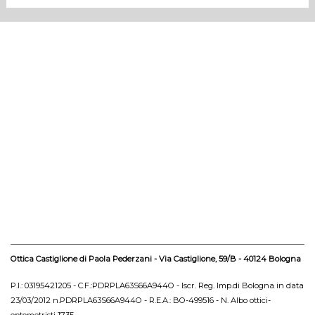
Ottica Castiglione di Paola Pederzani - Via Castiglione, 59/B - 40124 Bologna
P.I.: 03195421205 - C.F.:PDRPLA63S66A944O - Iscr. Reg. Imp.di Bologna in data
23/03/2012 n.PDRPLA63S66A944O - R.E.A.: BO-499516 - N. Albo ottici-