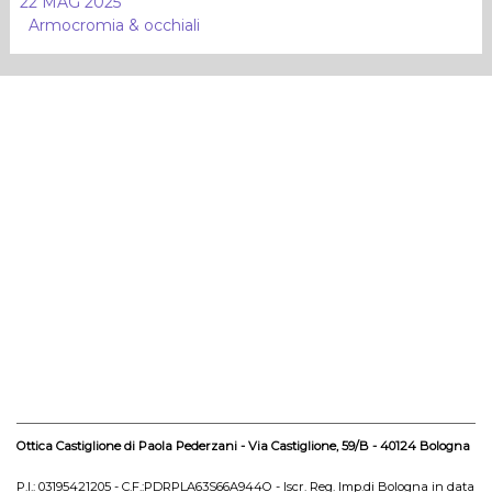
22 MAG 2025
Armocromia & occhiali
Ottica Castiglione di Paola Pederzani - Via Castiglione, 59/B - 40124 Bologna
P.I.: 03195421205 - C.F.:PDRPLA63S66A944O - Iscr. Reg. Imp.di Bologna in data