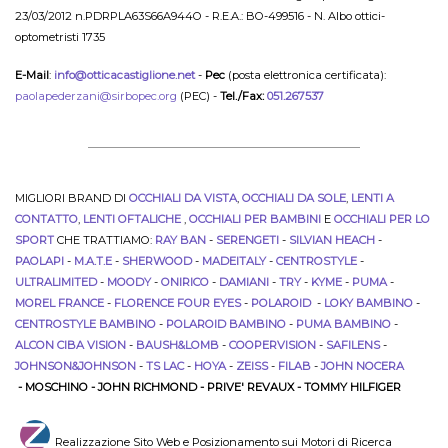
23/03/2012 n.PDRPLA63S66A944O - R.E.A.: BO-499516 - N. Albo ottici-
optometristi 1735
E-Mail
:
info@otticacastiglione.net
-
Pec
(posta elettronica certificata):
paolapederzani@sirbopec.org
(PEC) -
Tel./Fax:
051.267537
MIGLIORI BRAND DI
OCCHIALI DA VISTA
,
OCCHIALI DA SOLE
,
LENTI A
CONTATTO
,
LENTI OFTALICHE
,
OCCHIALI PER BAMBINI
E
OCCHIALI PER LO
SPORT
CHE TRATTIAMO:
RAY BAN
-
SERENGETI
-
SILVIAN HEACH
-
PAOLAPI
-
M.A.T.E
-
SHERWOOD
-
MADEITALY
-
CENTROSTYLE
-
ULTRALIMITED
-
MOODY
-
ONIRICO
-
DAMIANI
-
TRY
-
KYME
-
PUMA
-
MOREL FRANCE
-
FLORENCE FOUR EYES
-
POLAROID
-
LOKY BAMBINO
-
CENTROSTYLE BAMBINO
-
POLAROID BAMBINO
-
PUMA BAMBINO
-
ALCON CIBA VISION
-
BAUSH&LOMB
-
COOPERVISION
-
SAFILENS
-
JOHNSON&JOHNSON
-
TS LAC
-
HOYA
-
ZEISS
-
FILAB
-
JOHN NOCERA
- MOSCHINO - JOHN RICHMOND - PRIVE' REVAUX - TOMMY HILFIGER
Realizzazione Sito Web e Posizionamento sui Motori di Ricerca