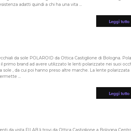
esistenza adatti quindi a chi ha una vita ...
Leggi tutto
cchiali da sole POLAROID da Ottica Castiglione di Bologna. Pola
 il primo brand ad avere utilizzato le lenti polarizzate nei suoi occh
a sole , da cui poi hanno preso altre marche. La lente polarizzata
ermette ...
Leggi tutto
enti da vista FILAB li trovi da Ottica Castiglione a Bologna Centr