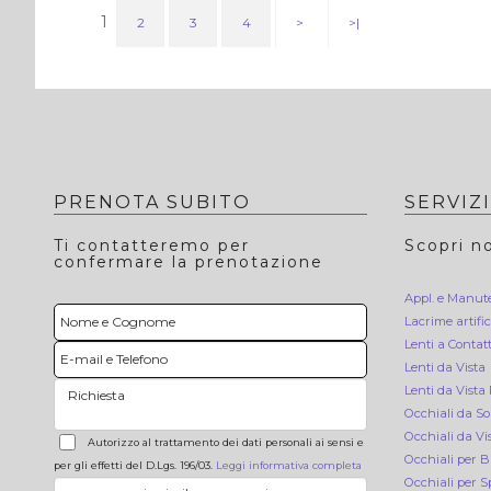
1
2
3
4
>
>|
PRENOTA SUBITO
SERVIZI
Ti contatteremo per
Scopri no
confermare la prenotazione
Appl. e Manute
Lacrime artific
Lenti a Contat
Lenti da Vista
Lenti da Vista
Occhiali da So
Occhiali da Vi
Autorizzo al trattamento dei dati personali ai sensi e
Occhiali per 
per gli effetti del D.Lgs. 196/03.
Leggi informativa completa
Occhiali per S