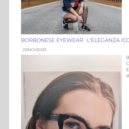
BORBONESE EYEWEAR : L'ELEGANZA IC
25/NOV/2025
B
C
E
d