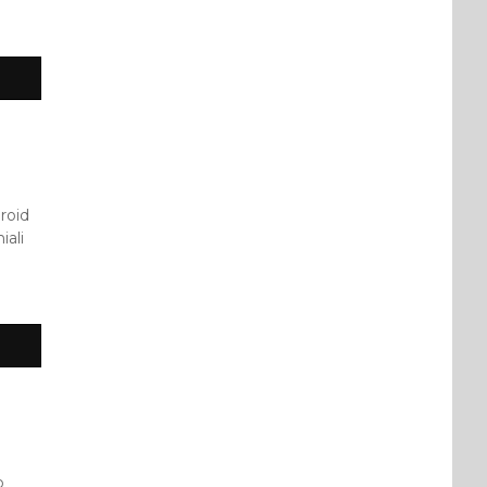
roid
iali
o