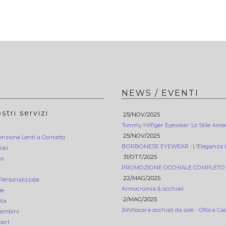
NEWS / EVENTI
stri servizi
25/NOV/2025
Tommy Hilfiger Eyewear: Lo Stile Amer
25/NOV/2025
nzione Lenti a Contatto
BORBONESE EYEWEAR : L'Eleganza Ico
iali
31/OTT/2025
to
PROMOZIONE OCCHIALE COMPLETO 1
22/MAG/2025
 Personalizzate
Armocromia & occhiali
le
2/MAG/2025
sta
JohNocera occhiali da sole - Ottica Cas
Bambini
port