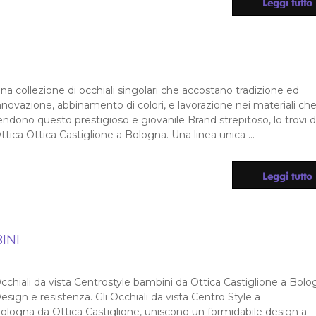
Leggi tutto
na collezione di occhiali singolari che accostano tradizione ed
nnovazione, abbinamento di colori, e lavorazione nei materiali ch
endono questo prestigioso e giovanile Brand strepitoso, lo trovi 
ttica Ottica Castiglione a Bologna. Una linea unica ...
Leggi tutto
INI
cchiali da vista Centrostyle bambini da Ottica Castiglione a Bolo
esign e resistenza. Gli Occhiali da vista Centro Style a
ologna da Ottica Castiglione, uniscono un formidabile design a