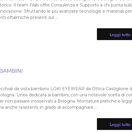
torico. Il team Filab offre Consulenza e Supporto a chi punta sull
nnovazione. Sfruttando le più avanzate tecnologie e materiali per
enti oftalmiche presenti sul ...
Leggi tutto
 BAMBINI
cchiali da vista bambino LOKI EYEWEAR da Ottica Castiglione d
ologna. Linea dedicata ai bambini, con una notevole scelta di col
er non passare inosservati a Bologna. Montature pratiche e legg
a anche resistenti, in grado di accompagnare ...
Leggi tutto