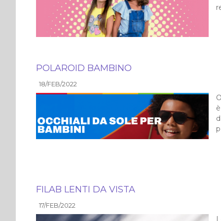
r
POLAROID BAMBINO
18/FEB/2022
O
è
d
p
FILAB LENTI DA VISTA
17/FEB/2022
L