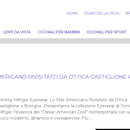
HOME
ESAMI DELLA VISTA
BR
LENTI DA VISTA
OCCHIALI PER BAMBINI
OCCHIALI PER SPORT
MERICANO RIVISITATO DA OTTICA CASTIGLIONE 
ommy Hilfiger Eyewear: Lo Stile Americano Rivisitato da Ottica
astiglione a Bologna Presentiamo la collezione Eyewear di To
ilfiger: l'essenza del "Classic American Cool" reinterpretata con 
occo moderno, dinamico e consapevole. Più ...