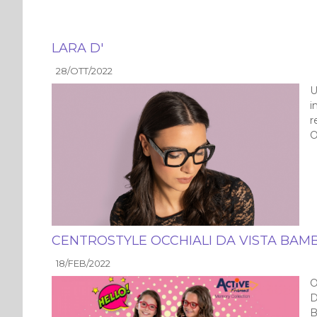
LARA D'
28/OTT/2022
U
i
r
O
CENTROSTYLE OCCHIALI DA VISTA BAMB
18/FEB/2022
O
D
B