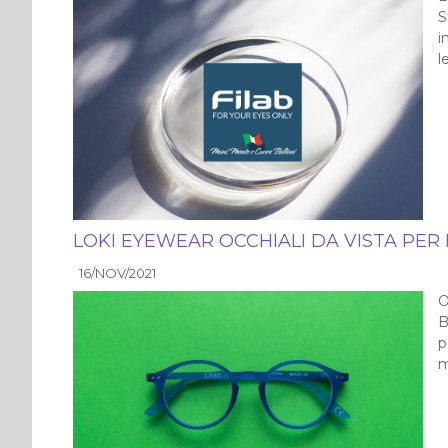
S
i
l
LOKI EYEWEAR OCCHIALI DA VISTA PER
16/NOV/2021
O
B
p
m