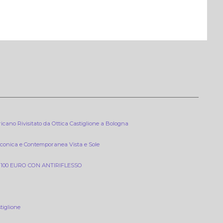
icano Rivisitato da Ottica Castiglione a Bologna
nica e Contemporanea Vista e Sole
00 EURO CON ANTIRIFLESSO
tiglione