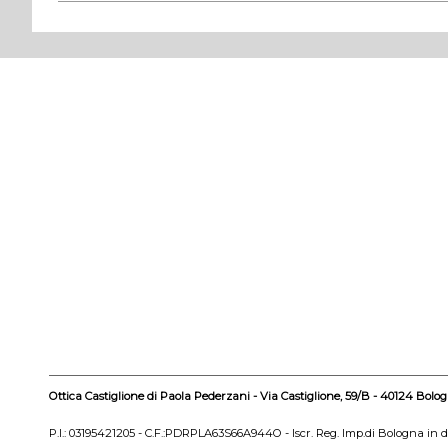
Ottica Castiglione di Paola Pederzani - Via Castiglione, 59/B - 40124 Bolo
P.I.: 03195421205 - C.F.:PDRPLA63S66A944O - Iscr. Reg. Imp.di Bologna in 