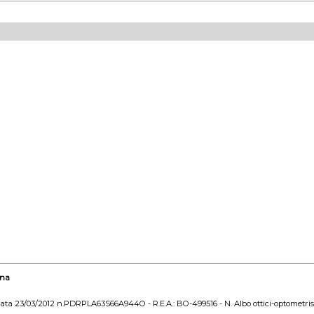
gna
data 23/03/2012 n.PDRPLA63S66A944O - R.E.A.: BO-499516 - N. Albo ottici-optometris