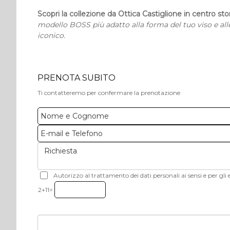
Scopri la collezione da Ottica Castiglione in centro st
modello BOSS più adatto alla forma del tuo viso e alle
iconico.
PRENOTA SUBITO
Ti contatteremo per confermare la prenotazione
Autorizzo al trattamento dei dati personali ai sensi e per gli e
2+11=