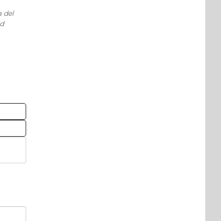
a del
nd