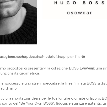
astiglione.net/httpdocs/inc/modello4.inc.php
on line
49
iamo orgogliosi di presentarvi la collezione
BOSS Eyewear
: una si
e funzionalità geometrica.
e, successo e uno stile impeccabile, la linea firmata BOSS si dis
raordinario.
stivo o la montatura ideale per le tue lunghe giornate di lavoro, B
o spirito del "Be Your Own BOSS": fiducia, eleganza e autenticità.