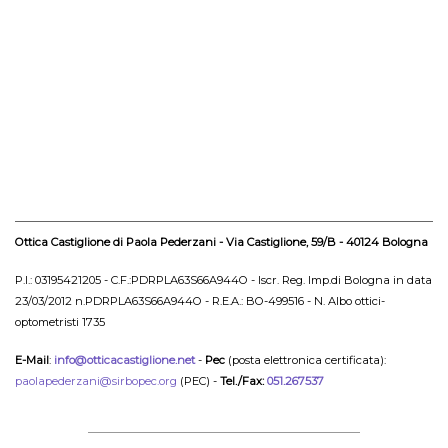
Ottica Castiglione di Paola Pederzani - Via Castiglione, 59/B - 40124 Bologna
P.I.: 03195421205 - C.F.:PDRPLA63S66A944O - Iscr. Reg. Imp.di Bologna in data
23/03/2012 n.PDRPLA63S66A944O - R.E.A.: BO-499516 - N. Albo ottici-
optometristi 1735
E-Mail
:
info@otticacastiglione.net
-
Pec
(posta elettronica certificata):
paolapederzani@sirbopec.org
(PEC) -
Tel./Fax:
051.267537