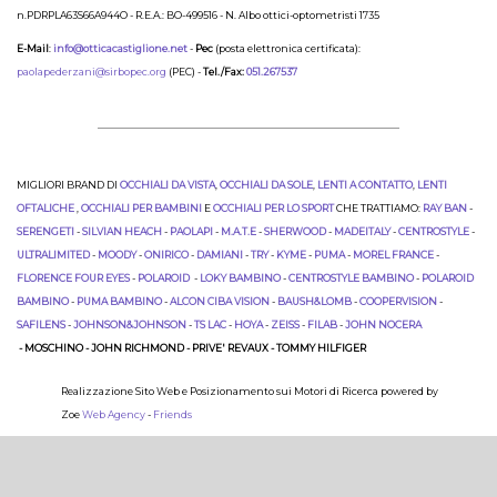
n.PDRPLA63S66A944O - R.E.A.: BO-499516 - N. Albo ottici-optometristi 1735
E-Mail
:
info@otticacastiglione.net
-
Pec
(posta elettronica certificata):
paolapederzani@sirbopec.org
(PEC) -
Tel./Fax:
051.267537
MIGLIORI BRAND DI
OCCHIALI DA VISTA
,
OCCHIALI DA SOLE
,
LENTI A CONTATTO
,
LENTI
OFTALICHE
,
OCCHIALI PER BAMBINI
E
OCCHIALI PER LO SPORT
CHE TRATTIAMO:
RAY BAN
-
SERENGETI
-
SILVIAN HEACH
-
PAOLAPI
-
M.A.T.E
-
SHERWOOD
-
MADEITALY
-
CENTROSTYLE
-
ULTRALIMITED
-
MOODY
-
ONIRICO
-
DAMIANI
-
TRY
-
KYME
-
PUMA
-
MOREL FRANCE
-
FLORENCE FOUR EYES
-
POLAROID
-
LOKY BAMBINO
-
CENTROSTYLE BAMBINO
-
POLAROID
BAMBINO
-
PUMA BAMBINO
-
ALCON CIBA VISION
-
BAUSH&LOMB
-
COOPERVISION
-
SAFILENS
-
JOHNSON&JOHNSON
-
TS LAC
-
HOYA
-
ZEISS
-
FILAB
-
JOHN NOCERA
- MOSCHINO - JOHN RICHMOND - PRIVE' REVAUX - TOMMY HILFIGER
Realizzazione Sito Web e Posizionamento sui Motori di Ricerca powered by
Zoe
Web Agency
-
Friends