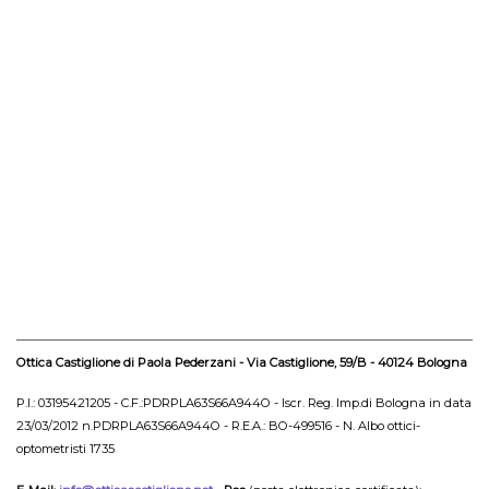
Ottica Castiglione di Paola Pederzani - Via Castiglione, 59/B - 40124 Bologna
P.I.: 03195421205 - C.F.:PDRPLA63S66A944O - Iscr. Reg. Imp.di Bologna in data
23/03/2012 n.PDRPLA63S66A944O - R.E.A.: BO-499516 - N. Albo ottici-
optometristi 1735